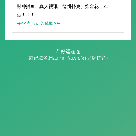
财神捕鱼、真人视讯、德州扑克、炸金花、21
点！！！
➡️<<点击进入体验>⬅️
© 好运连连
易记域名:HaoPinPai.vip(好品牌拼音)